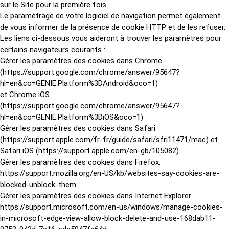
sur le Site pour la première fois.
Le paramétrage de votre logiciel de navigation permet également
de vous informer de la présence de cookie HTTP et de les refuser.
Les liens ci-dessous vous aideront à trouver les paramètres pour
certains navigateurs courants :
Gérer les paramètres des cookies dans Chrome
(
https://support.google.com/chrome/answer/95647?
hl=en&co=GENIE.Platform%3DAndroid&oco=1
)
et Chrome iOS.
(
https://support.google.com/chrome/answer/95647?
hl=en&co=GENIE.Platform%3DiOS&oco=1
)
Gérer les paramètres des cookies dans Safari
(
https://support.apple.com/fr-fr/guide/safari/sfri11471/mac
) et
Safari iOS (
https://support.apple.com/en-gb/105082
).
Gérer les paramètres des cookies dans Firefox.
https://support.mozilla.org/en-US/kb/websites-say-cookies-are-
blocked-unblock-them
Gérer les paramètres des cookies dans Internet Explorer.
https://support.microsoft.com/en-us/windows/manage-cookies-
in-microsoft-edge-view-allow-block-delete-and-use-168dab11-