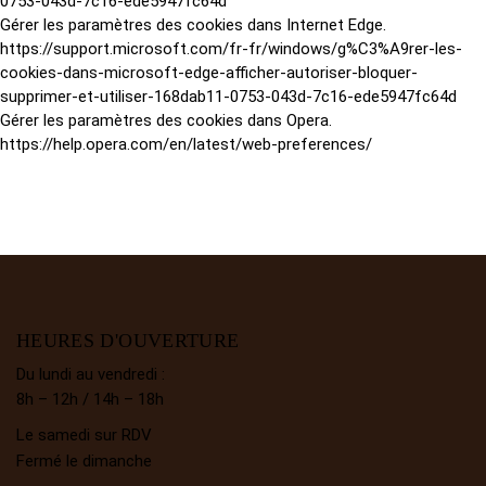
0753-043d-7c16-ede5947fc64d
Gérer les paramètres des cookies dans Internet Edge.
https://support.microsoft.com/fr-fr/windows/g%C3%A9rer-les-
cookies-dans-microsoft-edge-afficher-autoriser-bloquer-
supprimer-et-utiliser-168dab11-0753-043d-7c16-ede5947fc64d
Gérer les paramètres des cookies dans Opera.
https://help.opera.com/en/latest/web-preferences/
HEURES D'OUVERTURE
Du lundi au vendredi :
8h – 12h / 14h – 18h
Le samedi sur RDV
Fermé le dimanche